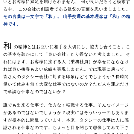
いとお客様に満足を届けられません。 何が良いだろうと模索す
る中、 この会社の創設者である祖父の言葉を思い出しました。
その言葉は一文字で「和」。 山手交通の基本理念は「和」の精
神です。
和
の精神とはお互いに相手を大切にし、協力し合うこと。こ
の基本を疎かにして「良い会社」たり得ないと考えました。 そ
れにはまず、お客様に接する人（乗務社員）が幸せにならなけ
れば良い接客もよい成績も実現しません。では現実に戻って、
皆さんのタクシー会社に対する印象はどうでしょうか？長時間
働いて休みも無く大変な仕事ではないのか？ただ人を運ぶだけ
で単調な仕事なのではないか？
誰でも出来る仕事で、仕方なく転職する仕事。そんなイメージ
があるのではないでしょうか？現実にはそういう一面もありま
すが根本的に間違っています。本来、タクシーの仕事は人に感
謝される仕事なのです。ちょっと目を閉じて想像してみて下さ